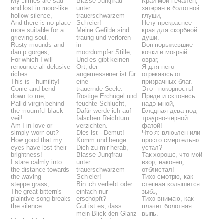
My climes are sad
Blasse Jungfrau
Край мой печален,
and lost in moor-like
unter
затерян в болотной
hollow silence,
trauerschwarzem
глуши,
And there is no place
Schleier!
Нету прекраснее
more suitable for a
Meine Gefilde sind
края для скорбной
grieving soul.
traurig und verloren
души.
Rusty mounds and
in
Вон порыжевшие
damp gorges,
moordumpfer Stille,
кочки и мокрый
For which I will
Und es gibt keinen
овраг,
renounce all delusive
Ort, der
Я для него
riches.
angemessener ist für
отрекаюсь от
This is - humility!
eine
призрачных благ.
Come and bend
trauernde Seele.
Это - покорность!
down to me,
Rostige Erdhügel und
Приди и склонись
Pallid virgin behind
feuchte Schlucht,
надо мной,
the mournful black
Dafür werde ich auf
Бледная дева под
veil!
falschen Reichtum
траурно-черной
Am I in love or
verzichten.
фатой!
simply worn out?
Dies ist - Demut!
Что я: влюблен или
How good that my
Komm und beuge
просто смертельно
eyes have lost their
Dich zu mir herab,
устал?
brightness!
Blasse Jungfrau
Так хорошо, что мой
I stare calmly into
unter
взор, наконец,
the distance towards
trauerschwarzem
отблистал!
the waving
Schleier!
Тихо смотрю, как
steppe grass,
Bin ich verliebt oder
степная колышется
The great bittern's
einfach nur
зыбь,
plaintive song breaks
erschöpft?
Тихо внимаю, как
the silence.
Gut ist es, dass
плачет болотная
mein Blick den Glanz
выпь.