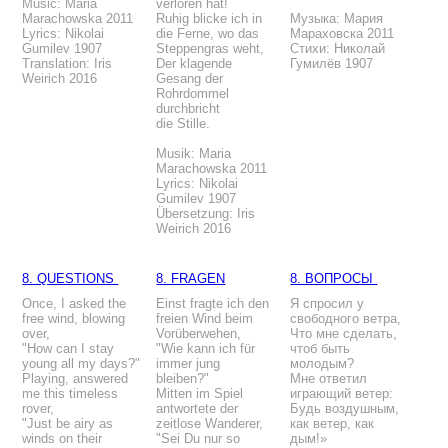
Music: Maria
verloren hat!
Marachowska 2011
Ruhig blicke ich in
Музыка: Мария
Lyrics: Nikolai
die Ferne, wo das
Мараховска 2011
Gumilev 1907
Steppengras weht,
Стихи: Николай
Translation: Iris
Der klagende
Гумилёв 1907
Weirich 2016
Gesang der
Rohrdommel
durchbricht
die Stille.
Musik: Maria
Marachowska 2011
Lyrics: Nikolai
Gumilev 1907
Übersetzung: Iris
Weirich 2016
8. QUESTIONS
8. FRAGEN
8. ВОПРОСЫ
Once, I asked the
Einst fragte ich den
Я спросил у
free wind, blowing
freien Wind beim
свободного ветра,
over,
Vorüberwehen,
Что мне сделать,
"How can I stay
"Wie kann ich für
чтоб быть
young all my days?"
immer jung
молодым?
Playing, answered
bleiben?"
Мне ответил
me this timeless
Mitten im Spiel
играющий ветер:
rover,
antwortete der
Будь воздушным,
"Just be airy as
zeitlose Wanderer,
как ветер, как
winds on their
"Sei Du nur so
дым!»