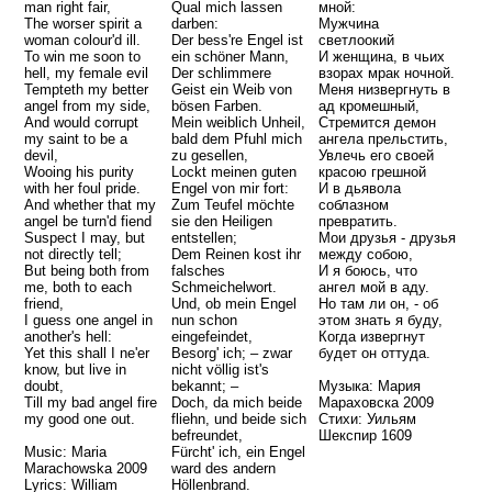
man right fair,
Qual mich lassen
мной:
The worser spirit a
darben:
Мужчина
woman colour'd ill.
Der bess're Engel ist
светлоокий
To win me soon to
ein schöner Mann,
И женщина, в чьих
hell, my female evil
Der schlimmere
взорах мрак ночной.
Tempteth my better
Geist ein Weib von
Mеня низвергнуть в
angel from my side,
bösen Farben.
ад кромешный,
And would corrupt
Mein weiblich Unheil,
Стремится демон
my saint to be a
bald dem Pfuhl mich
ангела прельстить,
devil,
zu gesellen,
Увлечь его своей
Wooing his purity
Lockt meinen guten
красою грешной
with her foul pride.
Engel von mir fort:
И в дьявола
And whether that my
Zum Teufel möchte
соблазном
angel be turn'd fiend
sie den Heiligen
превратить.
Suspect I may, but
entstellen;
Мои друзья - друзья
not directly tell;
Dem Reinen kost ihr
между собою,
But being both from
falsches
И я боюсь, что
me, both to each
Schmeichelwort.
ангел мой в аду.
friend,
Und, ob mein Engel
Но там ли он, - об
I guess one angel in
nun schon
этом знать я буду,
another's hell:
eingefeindet,
Когда извергнут
Yet this shall I ne'er
Besorg' ich; – zwar
будет он оттуда.
know, but live in
nicht völlig ist's
doubt,
bekannt; –
Музыка: Мария
Till my bad angel fire
Doch, da mich beide
Мараховска 2009
my good one out.
fliehn, und beide sich
Стихи: Уильям
befreundet,
Шекспир 1609
Music: Maria
Fürcht' ich, ein Engel
Marachowska 2009
ward des andern
Lyrics: William
Höllenbrand.