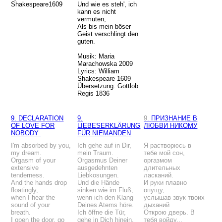
Shakespeare1609
Und wie es steh', ich
kann es nicht
vermuten,
Als bis mein böser
Geist verschlingt den
guten.
Musik: Maria
Marachowska 2009
Lyrics: William
Shakespeare 1609
Übersetzung: Gottlob
Regis 1836
9. DECLARATION
9.
9.
ПРИЗНАНИЕ В
OF LOVE FOR
LIEBESERKLÄRUNG
ЛЮБВИ НИКОМУ
NOBODY
FÜR NIEMANDEN
I'm absorbed by you,
Ich gehe auf in Dir,
Я растворюсь в
my dream.
mein Traum.
тебе мой сон,
Orgasm of your
Orgasmus Deiner
оргазмом
extensive
ausgedehnten
длительных
tenderness.
Liebkosungen.
ласканий.
And the hands drop
Und die Hände
И руки плавно
floatingly,
sinken wie im Fluß,
опущу,
when I hear the
wenn ich den Klang
услышав звук твоих
sound of your
Deines Atems höre.
дыханий
breath.
Ich öffne die Tür,
Открою дверь. В
I open the door, go
gehe in Dich hinein.
тебя войду...