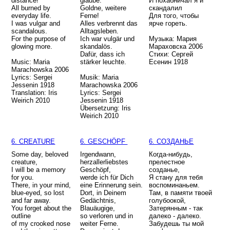
distance!
glaube.
И похабничал я и
All burned by
Goldne, weitere
скандалил
everyday life.
Ferne!
Для того, чтобы
I was vulgar and
Alles verbrennt das
ярче гореть.
scandalous.
Alltagsleben.
For the purpose of
Ich war vulgär und
Музыка: Мария
glowing more.
skandalös.
Мараховска 2006
Dafür, dass ich
Стихи: Сергей
Music: Maria
stärker leuchte.
Есенин 1918
Marachowska 2006
Lyrics: Sergei
Musik: Maria
Jessenin 1918
Marachowska 2006
Translation: Iris
Lyrics: Sergei
Weirich 2010
Jessenin 1918
Übersetzung: Iris
Weirich 2010
6. CREATURE
6. GESCHÖPF
6. СОЗДАНЬЕ
Some day, beloved
Irgendwann,
Когда-нибудь,
creature,
herzallerliebstes
прелестное
I will be a memory
Geschöpf,
созданье,
for you.
werde ich für Dich
Я стану для тебя
There, in your mind,
eine Erinnerung sein.
воспоминаньем.
blue-eyed, so lost
Dort, in Deinem
Там, в памяти твоей
and far away.
Gedächtnis,
голубоокой,
You forget about the
Blauäugige,
Затерянным - так
outline
so verloren und in
далеко - далeко.
of my crooked nose
weiter Ferne.
Забудешь ты мой