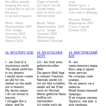
the willow already
Zügel schwenkt,
узду.
swaying the reins,
ich möcht um die
Может быть, к
I would like to ask for
Gnade bitten,
вратам Господним
the grace
dass er mich zum
Сам себя я приведу.
to be led to heaven.
Himmel lenkt.
Музыка: Мария
Music: Maria
Musik: Maria
Мараховска 2007
Marachowska 2007
Marachowska 2007
Стихи: Сергей
Text: Sergei
Lyrics: Sergei
Есенин 1918
Jessenin 1918
Jessenin 1918
Translation: Iris
Übersetzung:
Weirich 2010
Adelheid Christoph
14. MYSTERY GOD
14. MYSTISCHER
14. МИСТИЧЕСКИЙ
GOTT
БОГ
I - am God of a
Ich - bin Gott einer
Я - бог
mysterious world.
geheimnisvollen
таинственного мира,
The whole world lies
Welt.
Весь мир в одних
in my dreams.
Die ganze Welt liegt
моих мечтах,
I would never create
in meinen Träumen.
Не сотворю себе
an idol for me,
Niemals werde ich
кумира
neither on the earth
mir ein Idol schaffen,
Ни на земле, ни в
nor in heaven.
weder auf der Erde
небесах.
My divine nature
noch im Himmel.
Моей божественной
I do not reveal to
Meine göttliche Natur
природы
anyone.
eröffne ich
Я не открою никому.
I struggle like a
niemandem.
Тружусь, как раб, а
slave, and for
Ich mühe mich ab
для свободы