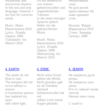
mysterious and
Ich bin beherrscht
Необычайных
uncommon dreams.
von meinen
снов...
In the one and only
geheimnisvollen und
Но для речей
language, however, I
ungewöhnlichen
единственных Не
am lost for common
Träumen.
знаю здешних
words.
In der einen einzigen
слов...
Sprache jedoch
Music: Maria
fehlen mir die
Музыка: Мария
Marachowska 2010
gebräuchlichen
Мараховска 2010
Lyrics: Zinaida
Worte.
Стихи: Зинаида
Gippius 1896
Гиппиус 1896
Translation: Iris
Musik: Maria
Weirich 2010
Marachowska 2010
Lyrics: Zinaida
Gippius 1896
Übersetzung: Iris
Weirich 2010
4. EARTH
4. ERDE
4. ЗЕМЛЯ
The winds do not
Nicht ohne Grund
Не напрасно дули
blow in vain.
wehen die Winde.
ветры,
The tempest did not
Nicht grundlos gab
Не напрасно шла
occur without a
es ein Gewitter.
гроза
reason.
Jemand
Кто-то тайный тихим
A mysterious person
Geheimnisvoller hat
светом
has watered my
mit
Напоил мои глаза.
eyes
stillem Licht meine
with silent light..
Augen getränkt.
С чьей-то