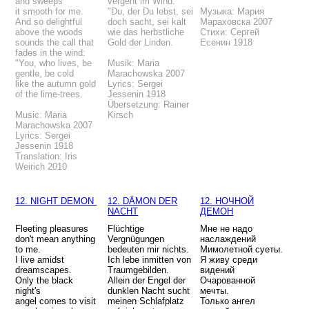
and sweeps
vergeht im Wind:
it smooth for me.
"Du, der Du lebst, sei
Музыка: Мария
And so delightful
doch sacht, sei kalt
Мараховска 2007
above the woods
wie das herbstliche
Стихи: Сергей
sounds the call that
Gold der Linden.
Есенин 1918
fades in the wind:
"You, who lives, be
Musik: Maria
gentle, be cold
Marachowska 2007
like the autumn gold
Lyrics: Sergei
of the lime-trees.
Jessenin 1918
Übersetzung: Rainer
Music: Maria
Kirsch
Marachowska 2007
Lyrics: Sergei
Jessenin 1918
Translation: Iris
Weirich 2010
12. NIGHT DEMON
12. DÄMON DER
12. НОЧНОЙ
NACHT
ДЕМОН
Fleeting pleasures
Flüchtige
Мне не надо
don't mean anything
Vergnügungen
наслаждений
to me.
bedeuten mir nichts.
Мимолетной суеты.
I live amidst
Ich lebe inmitten von
Я живу среди
dreamscapes.
Traumgebilden.
видений
Only the black
Allein der Engel der
Очарованной
night's
dunklen Nacht sucht
мечты.
angel comes to visit
meinen Schlafplatz
Только ангел