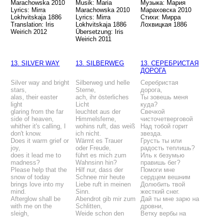
Marachowska 2010
Musik: Maria
Музыка: Мария
Lyrics: Mirra
Marachowska 2010
Мараховска 2010
Lokhvitskaja 1886
Lyrics: Mirra
Стихи: Мирра
Translation: Iris
Lokhvitskaja 1886
Лохвицкая 1886
Weirich 2012
Übersetzung: Iris
Weirich 2011
13. SILVER WAY
13. SILBERWEG
13. СЕРЕБРИСТАЯ
ДОРОГА
Silver way and bright
Silberweg und helle
Серебристая
stars,
Sterne,
дорога,
alas, their easter
ach, ihr österliches
Ты зовешь меня
light
Licht
куда?
glaring from the far
leuchtet aus der
Свечкой
side of heaven,
Himmelsferne,
чисточетверговой
whither it's calling, I
wohins ruft, das weiß
Над тобой горит
don't know.
ich nicht.
звезда.
Does it warm grief or
Wärmt es Trauer
Грусть ты или
joy,
oder Freude,
радость теплишь?
does it lead me to
führt es mich zum
Иль к безумью
madness?
Wahnsinn hin?
правишь бег?
Please help that the
Hilf nur, dass der
Помоги мне
snow of today
Schnee mir heute
сердцем вешним
brings love into my
Liebe ruft in meinen
Долюбить твой
mind.
Sinn.
жесткий снег.
Afterglow shall be
Abendrot gib mir zum
Дай ты мне зарю на
with me on the
Schlitten,
дровни,
sleigh,
Weide schon den
Ветку вербы на