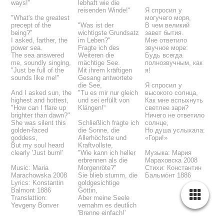
ways!"
lebhaft wie die
reisenden Winde!“
Я спросил у
"What's the greatest
могучего моря,
precept of the
"Was ist der
В чем великий
being?"
wichtigste Grundsatz
завет бытия.
I asked, farther, the
im Leben?"
Мне ответило
power sea.
Fragte ich des
звучное море:
The sea answered
Weiteren die
Будь всегда
me, soundly singing,
mächtige See.
полнозвучным, как
"Just be full of the
Mit ihrem kräftigen
я!
sounds like me!"
Gesang antwortete
die See,
Я спросил у
And I asked sun, the
"Tu es mir nur gleich
высокого солнца,
highest and hottest,
und sei erfüllt von
Как мне вспыхнуть
"How can I flare up
Klängen!“
светлее зари?
brighter than dawn?"
Ничего не ответило
She was silent this
Schließlich fragte ich
солнце,
golden-faced
die Sonne, die
Но душа услыхала:
goddess,
Allerhöchste und
«Гори!»
But my soul heard
Kraftvollste,
clearly 'Just burn!'
"Wie kann ich heller
Музыка: Мария
erbrennen als die
Мараховска 2008
Music: Maria
Morgenröte?"
Стихи: Константин
Marachowska 2008
Sie blieb stumm, die
Бальмо́нт 1886
Lyrics: Konstantin
goldgesichtige
Balmont 1886
Göttin,
Translattion:
Aber meine Seele
Yevgeny Bonver
vernahm es deutlich
'Brenne einfach!'