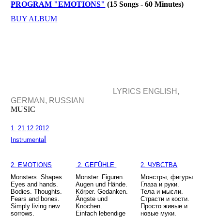
PROGRAM "EMOTIONS"
(15 Songs - 60 Minutes)
BUY ALBUM
PROGRAM
"EMOTIONS"
LYRICS ENGLISH,
GERMAN, RUSSIAN
MUSIC
1. 21​.​12​.​2012
l
Instrumenta
2. EMOTIONS
2. GEFÜHLE
2. ЧУВСТВА
Monsters. Shapes.
Monster. Figuren.
Монстры, фигуры.
Eyes and hands.
Augen und Hände.
Глаза и руки.
Bodies. Thoughts.
Körper. Gedanken.
Тела и мысли.
Fears and bones.
Ängste und
Страсти и кости.
Simply living new
Knochen.
Просто живые и
sorrows.
Einfach lebendige
новые муки.