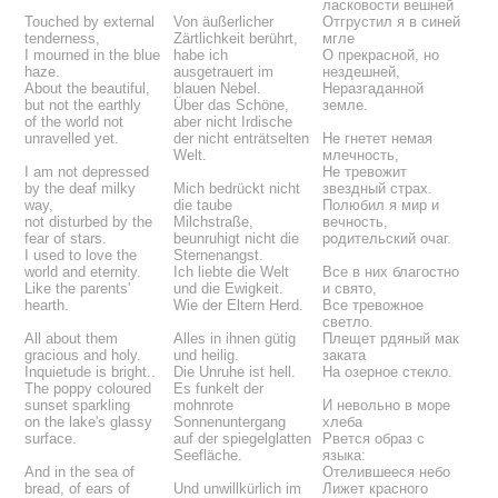
ласковости вешней
Touched by external
Von äußerlicher
Отгрустил я в синей
tenderness,
Zärtlichkeit berührt,
мгле
I mourned in the blue
habe ich
О прекрасной, но
haze.
ausgetrauert im
нездешней,
About the beautiful,
blauen Nebel.
Неразгаданной
but not the earthly
Über das Schöne,
земле.
of the world not
aber nicht Irdische
unravelled yet.
der nicht enträtselten
Не гнетет немая
Welt.
млечность,
I am not depressed
Не тревожит
by the deaf milky
Mich bedrückt nicht
звездный страх.
way,
die taube
Полюбил я мир и
not disturbed by the
Milchstraße,
вечность,
fear of stars.
beunruhigt nicht die
родительский очаг.
I used to love the
Sternenangst.
world and eternity.
Ich liebte die Welt
Все в них благостно
Like the parents'
und die Ewigkeit.
и свято,
hearth.
Wie der Eltern Herd.
Все тревожное
светло.
All about them
Alles in ihnen gütig
Плещет рдяный мак
gracious and holy.
und heilig.
заката
Inquietude is bright..
Die Unruhe ist hell.
На озерное стекло.
The poppy coloured
Es funkelt der
sunset sparkling
mohnrote
И невольно в море
on the lake's glassy
Sonnenuntergang
хлеба
surface.
auf der spiegelglatten
Рвется образ с
Seefläche.
языка:
And in the sea of
Отелившееся небо
bread, of ears of
Und unwillkürlich im
Лижет красного