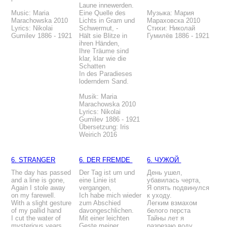
Laune innewerden.
Music: Maria
Eine Quelle des
Музыка: Мария
Marachowska 2010
Lichts in Gram und
Мараховска 2010
Lyrics: Nikolai
Schwermut, -
Стихи: Николай
Gumilev 1886 - 1921
Hält sie Blitze in
Гумилёв 1886 - 1921
ihren Händen,
Ihre Träume sind
klar, klar wie die
Schatten
In des Paradieses
loderndem Sand.
Musik: Maria
Marachowska 2010
Lyrics: Nikolai
Gumilev 1886 - 1921
Übersetzung: Iris
Weirich 2016
6. STRANGER
6. DER FREMDE
6. ЧУЖОЙ
The day has passed
Der Tag ist um und
День ушел,
and a line is gone,
eine Linie ist
убавилась черта,
Again I stole away
vergangen,
Я опять подвинулся
on my farewell.
Ich habe mich wieder
к уходу.
With a slight gesture
zum Abschied
Легким взмахом
of my pallid hand
davongeschlichen.
белого перста
I cut the water of
Mit einer leichten
Тайны лет я
mysterious years.
Geste meiner
разрезаю воду.