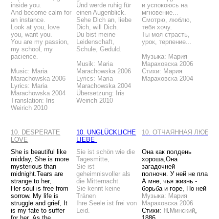
inside you.
Und werde ruhig für
и успокоюсь на
And become calm for
einen Augenblick.
мгновение...
an instance.
Sehe Dich an, liebe
Смотрю, люблю,
Look at you, love
Dich, will Dich.
тебя хочу.
you, want you.
Du bist meine
Ты моя страсть,
You are my passion,
Leidenschaft,
урок, терпение...
my school, my
Schule, Geduld.
pacience.
Музыка: Мария
Musik: Maria
Мараховска 2006
Music: Maria
Marachowska 2006
Стихи: Мария
Marachowska 2006
Lyrics: Maria
Мараховска 2004
Lyrics: Maria
Marachowska 2004
Marachowska 2004
Übersetzung: Iris
Translation: Iris
Weirich 2010
Weirich 2010
10. DESPERATE
10. UNGLÜCKLICHE
10.
ОТЧАЯННАЯ
ЛЮБОВ
LOVE
LIEBE
She is beautiful like
Sie ist schön wie die
Она как полдень
midday,
She is more
Tagesmitte,
хороша,
Она
mysterious than
Sie ist
загадочней
midnight.
Tears are
geheimnisvoller als
полночи.
У
ней
не
плакав
strange to her,
die Mitternacht.
А
мне, чья
жизнь -
Her soul is free from
Sie kennt keine
борьба
и
горе,
По
ней
том
sorrow.
My life is
Tränen
Музыка: Мария
struggle and grief,
It
Ihre Seele ist frei von
Мараховска 2006
is my fate to suffer
Leid.
Стихи: Н.
Минский
,
for her.
As the
1886