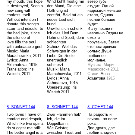
my mouth,
this hope
Wind kühlt frostig mir
ветер губы
is destroyed,
Soon a
den Mund, Die eine
студит, Одной
new song will
Hoffnung ist
надеждой меньше
confess itself.
zerstört, Bald tut ein
стало, Одною
Without intention I
neues Lied sich
песней больше
donate this song
to
kund.
будет.
scorn and ridicule, to
Unwillentlich schenk
И эту песню я
the bad joke,
since
ich dies Lied Dem
невольно Отдам на
the silence of
Hohn und Spott, dem
смех и
love
fills the soul
schlechten
поруганье, Затем,
with unbearable grief
Scherz, Weil das
что нестерпимо
Music: Maria
Schweigen in der
больно Душе
Marachowska, 2011
Liebe Die Seele
любовное
Lyrics: Anna
unerträglich
молчанье.
Akhmatova, 1915
schmerzt.
Музыка: Мария
Translation: Iris
Musik: Maria
Мараховска 2011
Weirich, 2011
Marachowska, 2011
Стихи:
Анна
Lyrics: Anna
Ахматова
1915
Akhmatova, 1915
Übersetzung: Iris
Weirich 2011
8. SONNET 144
8. SONNETT 144
8. СОНЕТ 144
Two loves I have of
Zwei Flammen hab'
На радость и
comfort and despair,
ich, die im
печаль, по воле
Which like two spirits
Doppelbann,
рока,
do suggest me still:
Wie Geister,
Два друга, две
The better angel is a
zwischen Trost und
любви владеют