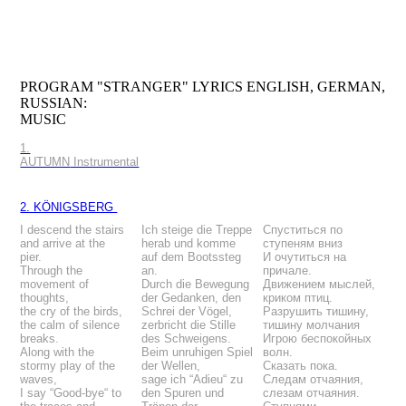
PROGRAM "STRANGER" LYRICS ENGLISH, GERMAN,
RUSSIAN:
MUSIC
1.
AUTUMN
Instrumental
2. KÖNIGSBERG
I descend the stairs
Ich steige die Treppe
Спуститься по
and arrive at the
herab und komme
ступеням вниз
pier.
auf dem Bootssteg
И очутиться на
Through the
an.
причале.
movement of
Durch die Bewegung
Движением мыслей,
thoughts,
der Gedanken, den
криком птиц.
the cry of the birds,
Schrei der Vögel,
Разрушить тишину,
the calm of silence
zerbricht die Stille
тишину молчания
breaks.
des Schweigens.
Игрою беспокойных
Along with the
Beim unruhigen Spiel
волн.
stormy play of the
der Wellen,
Сказать пока.
waves,
sage ich “Adieu“ zu
Следам отчаяния,
I say “Good-bye“ to
den Spuren und
слезам отчаяния.