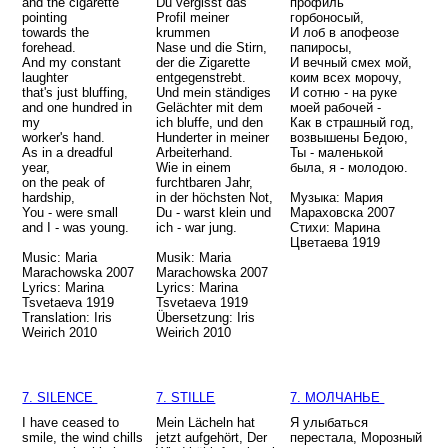
and the cigarette
Du vergisst das
профиль
pointing
Profil meiner
горбоносый,
towards the
krummen
И лоб в апофеозе
forehead.
Nase und die Stirn,
папиросы,
And my constant
der die Zigarette
И вечный смех мой,
laughter
entgegenstrebt.
коим всех морочу,
that's just bluffing,
Und mein ständiges
И сотню - на руке
and one hundred in
Gelächter mit dem
моей рабочей -
my
ich bluffe, und den
Как в страшный год,
worker's hand.
Hunderter in meiner
возвышены Бедою,
As in a dreadful
Arbeiterhand.
Ты - маленькой
year,
Wie in einem
была, я - молодою.
on the peak of
furchtbaren Jahr,
hardship,
in der höchsten Not,
Музыка: Мария
You - were small
Du - warst klein und
Мараховска 2007
and I - was young.
ich - war jung.
Стихи: Марина
Цветаева 1919
Music: Maria
Musik: Maria
Marachowska 2007
Marachowska 2007
Lyrics: Marina
Lyrics: Marina
Tsvetaeva 1919
Tsvetaeva 1919
Translation: Iris
Übersetzung: Iris
Weirich 2010
Weirich 2010
7. SILENCE
7. STILLE
7. МОЛЧАНЬЕ
I have ceased to
Mein Lächeln hat
Я улыбаться
smile,
the wind chills
jetzt aufgehört, Der
перестала, Морозный