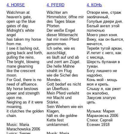
4. HORSE
4. PFERD
4. КОНЬ
Watchman at
Wächter am
Отвори мне, страж
heaven's gate,
Himmelstor, öffne mir
заоблачный,
open up the blue
des Tages blaue
Голубые двери дня.
gates of day.
Pforten.
Белый ангел этой
Midnight's white
Der weiße Engel
полночью
angel
dieser Mitternacht
Моего увел коня.
has taken my horse
hat mir mein Pferd
Вижу, как он бьется,
from me.
genommen.
мечется,
I see it lashing out,
Ich sehe, wie es
Теребя тугой аркан,
going back and forth,
ausschlägt,
И летит с него, как
pulling the reins.
es läuft auf und ab
с месяца,
The bright, blowing
und zerrt am Zügel.
Шерсть буланая в
mane gleaming
Die helle Mähne
туман.
like the crescent
strahlt im Flug
Богу лишнего не
moon.
wie die Sichel des
надобно,
For God, there is no
Mondes.
Конь мой - мощь
need of affluence.
Gott bedarf es nicht
моя и крепь.
My horse bestows
an Überfluss.
Слышу я, как ржет
power and strength
Mein Pferd verleiht
он жалобно,
upon me.
mir Macht und
Закусив златую
Neighing as if it were
Stärke.
цепь.
moaning,
Sein Wiehern wie ein
it clutches the golden
Klagen,
Музыка: Мария
chain.
hält es die goldne
Мараховска 2006
Kette fest
Стихи: Сергей
Music: Maria
umklammert.
Есенин 1918
Marachowska 2006
Lyrics: Sergei
Musik: Maria