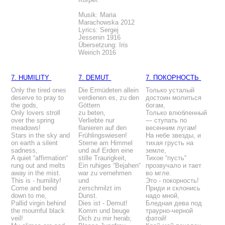
Musik: Maria
Marachowska 2012
Lyrics: Sergej
Jessenin 1916
Übersetzung: Iris
Weirich 2016
7. HUMILITY
7. DEMUT
7. ПОКОРНОСТЬ
Only the tired ones
Die Ermüdeten allein
Только усталый
deserve to pray to
verdienen es, zu den
достоин молиться
the gods,
Göttern
богам,
Only lovers stroll
zu beten,
Только влюбленный
over the spring
Verliebte nur
— ступать по
meadows!
flanieren auf den
весенним лугам!
Stars in the sky and
Frühlingswiesen!
На небе звезды, и
on earth a silent
Sterne am Himmel
тихая грусть на
sadness,
und auf Erden eine
земле,
A quiet “affirmation“
stille Traurigkeit,
Тихое “пусть“
rung out and melts
Ein ruhiges “Bejahen“
прозвучало и тает
away in the mist.
war zu vernehmen
во мгле.
This is - humility!
und
Это - покорность!
Come and bend
zerschmilzt im
Приди и склонись
down to me,
Dunst.
надо мной,
Pallid virgin behind
Dies ist - Demut!
Бледная дева под
the mournful black
Komm und beuge
траурно-черной
veil!
Dich zu mir herab,
фатой!