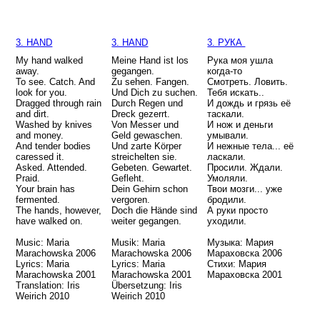
3. HAND
3. HAND
3. РУКА
My hand walked
Meine Hand ist los
Рука моя ушла
away.
gegangen.
когда-то
To see. Catch. And
Zu sehen. Fangen.
Смотреть. Ловить.
look for you.
Und Dich zu suchen.
Тебя искать..
Dragged through rain
Durch Regen und
И дождь и грязь её
and dirt.
Dreck gezerrt.
тaскали.
Washed by knives
Von Messer und
И нож и деньги
and money.
Geld gewaschen.
умывали.
And tender bodies
Und zarte Körper
И нежные тела... её
caressed it.
streichelten sie.
ласкали.
Asked. Attended.
Gebeten. Gewartet.
Просили. Ждали.
Praid.
Gefleht.
Умоляли.
Your brain has
Dein Gehirn schon
Твои мозги... уже
fermented.
vergoren.
бродили.
The hands, however,
Doch die Hände sind
А руки просто
have walked on.
weiter gegangen.
уходили.
Music: Maria
Musik: Maria
Музыка: Мария
Marachowska 2006
Marachowska 2006
Мараховска 2006
Lyrics: Maria
Lyrics: Maria
Стихи: Мария
Marachowska 2001
Marachowska 2001
Мараховска 2001
Translation: Iris
Übersetzung: Iris
Weirich 2010
Weirich 2010