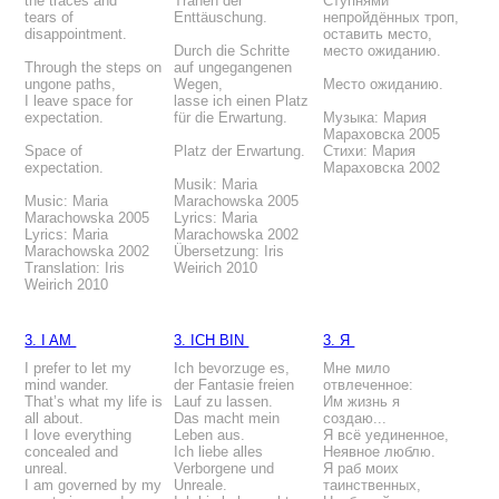
the traces and
Tränen der
Ступнями
tears of
Enttäuschung.
непройдённых троп,
disappointment.
оставить место,
Durch die Schritte
место ожиданию.
Through the steps on
auf ungegangenen
ungone paths,
Wegen,
Место ожиданию.
I leave space for
lasse ich einen Platz
expectation.
für die Erwartung.
Музыка: Мария
Мараховска 2005
Space of
Platz der Erwartung.
Стихи: Мария
expectation.
Мараховска 2002
Musik: Maria
Music: Maria
Marachowska 2005
Marachowska 2005
Lyrics: Maria
Lyrics: Maria
Marachowska 2002
Marachowska 2002
Übersetzung: Iris
Translation: Iris
Weirich 2010
Weirich 2010
3. I AM
3. ICH BIN
3. Я
I prefer to let my
Ich bevorzuge es,
Мне мило
mind wander.
der Fantasie freien
отвлеченное:
That’s what my life is
Lauf zu lassen.
Им жизнь я
all about.
Das macht mein
создаю...
I love everything
Leben aus.
Я всё уединенное,
concealed and
Ich liebe alles
Неявное люблю.
unreal.
Verborgene und
Я раб моих
I am governed by my
Unreale.
таинственных,