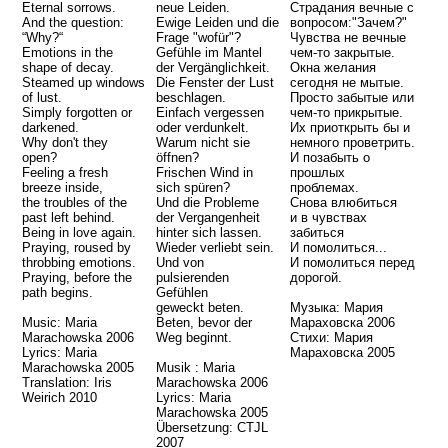
Eternal sorrows.
neue Leiden.
Страдания вечные с
And the question:
Ewige Leiden und die
вопросом:"Зачем?"
“Why?“
Frage "wofür"?
Чувства не вечные
Emotions in the
Gefühle im Mantel
чем-тo закрытые.
shape of decay.
der Vergänglichkeit.
Окна желания
Steamed up windows
Die Fenster der Lust
сегодня не мытые.
of lust.
beschlagen.
Просто забытые или
Simply forgotten or
Einfach vergessen
чем-то прикрытые.
darkened.
oder verdunkelt.
Их приоткрыть бы и
Why don't they
Warum nicht sie
немного проветрить.
open?
öffnen?
И позабыть о
Feeling a fresh
Frischen Wind in
прошлых
breeze inside,
sich spüren?
проблемах.
the troubles of the
Und die Probleme
Снова влюбиться
past left behind.
der Vergangenheit
и в чувствах
Being in love again.
hinter sich lassen.
забиться
Praying, roused by
Wieder verliebt sein.
И помолиться...
throbbing emotions.
Und von
И помолиться перед
Praying, before the
pulsierenden
дорогой.
path begins.
Gefühlen
geweckt beten.
Музыка: Мария
Music: Maria
Beten, bevor der
Мараховска 2006
Marachowska 2006
Weg beginnt.
Стихи: Мария
Lyrics: Maria
Мараховска 2005
Marachowska 2005
Musik : Maria
Translation: Iris
Marachowska 2006
Weirich 2010
Lyrics: Maria
Marachowska 2005
Übersetzung: CTJL
2007