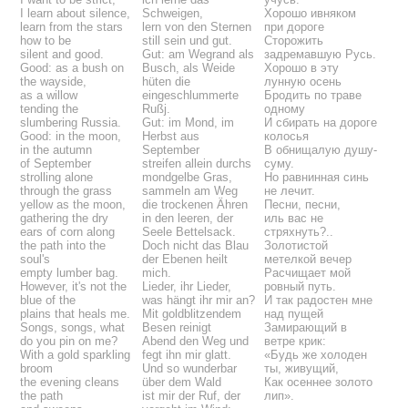
I learn about silence,
Schweigen,
Хорошо ивняком
learn from the stars
lern von den Sternen
при дороге
how to be
still sein und gut.
Сторожить
silent and good.
Gut: am Wegrand als
задремавшую Русь.
Good: as a bush on
Busch, als Weide
Хорошо в эту
the wayside,
hüten die
лунную осень
as a willow
eingeschlummerte
Бродить по траве
tending the
Rußj.
одному
slumbering Russia.
Gut: im Mond, im
И сбирать на дороге
Good: in the moon,
Herbst aus
колосья
in the autumn
September
В обнищалую душу-
of September
streifen allein durchs
суму.
strolling alone
mondgelbe Gras,
Но равнинная синь
through the grass
sammeln am Weg
не лечит.
yellow as the moon,
die trockenen Ähren
Песни, песни,
gathering the dry
in den leeren, der
иль вас не
ears of corn along
Seele Bettelsack.
стряхнуть?..
the path into the
Doch nicht das Blau
Золотистой
soul's
der Ebenen heilt
метелкой вечер
empty lumber bag.
mich.
Расчищает мой
However, it's not the
Lieder, ihr Lieder,
ровный путь.
blue of the
was hängt ihr mir an?
И так радостен мне
plains that heals me.
Mit goldblitzendem
над пущей
Songs, songs, what
Besen reinigt
Замирающий в
do you pin on me?
Abend den Weg und
ветре крик:
With a gold sparkling
fegt ihn mir glatt.
«Будь же холоден
broom
Und so wunderbar
ты, живущий,
the evening cleans
über dem Wald
Как осеннее золото
the path
ist mir der Ruf, der
лип».