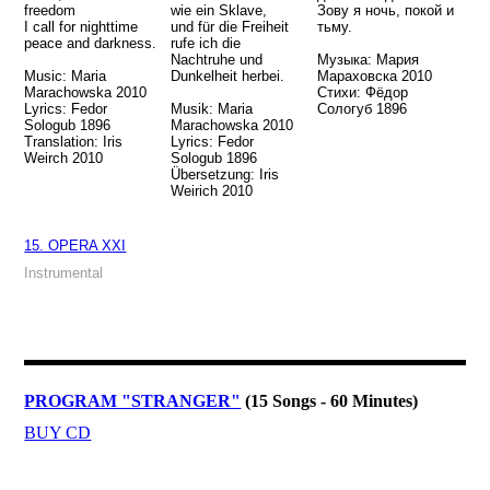
freedom
wie ein Sklave,
Зову я ночь, покой и
I call for nighttime
und für die Freiheit
тьму.
peace and darkness.
rufe ich die
Nachtruhe und
Музыка: Мария
Music: Maria
Dunkelheit herbei.
Мараховска 2010
Marachowska 2010
Стихи: Фёдор
Lyrics: Fedor
Musik: Maria
Сологуб 1896
Sologub 1896
Marachowska 2010
Translation: Iris
Lyrics: Fedor
Weirch 2010
Sologub 1896
Übersetzung: Iris
Weirich 2010
15. OPERA XXI
Instrumental
PROGRAM "STRANGER"
(15 Songs - 60 Minutes)
BUY CD