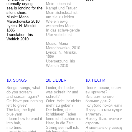
eternally crying
Mein Leben ist
sea
Is longing for the
Kampf und Trauer,
silent shore..
Mein Schicksal ist,
Music: Maria
um sie zu leiden.
Marachowska 2010
Wie ein ewig
Lyrics: N. Minskii
weinendes Meer
1886
In das schweigende
Translation: Iris
Ufer verliebt ist.
Weirich 2010
Music: Maria
Marachowska, 2010
Lyrics: N. Minskii,
1886
Übersetzung: Iris
Weirich 2010
10. SONGS
10. LIEDER
10. ПЕСНИ
Songs, songs, what
Lieder, ihr Lieder,
Песни, песни, о чем
do you scream
was schreit ihr und
вы кричите?
and scream again?
schreit?
Иль вам нечего
Or: Have you nothing
Oder: Habt ihr nichts
больше дать?
left to give?
mehr zu geben?
Голубого покоя нити
The fair, the light
Der hellen, der
Я учусь в мои кудри
blue yarn
lichtblauen Fäden
вплетать.
I learn how to braid it
lerne ich flechten ins
Я хочу быть тихим и
into hair,
Haar, in die Zeit.
строгим.
into time.
Streng sein will ich,
Я молчанью у звезд
I want to be strict,
ich lerne das
учусь.