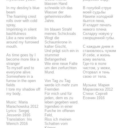
blassen Hand
In my destiny's blue
schneide ich das
В голубой струе
beam
Wasser der
моей судьбы
The foaming crest
geheimnisvollen
Накипи холодной
rolls over with cold
Jahre.
бьется пена,
spray,
И кладет печать
Imprinting in silent
Im blauen Strahl
немого плена
bashfulness
meines Schicksals
Складку новую у
Like a new wrinkle
Wogt die
сморщенной губы.
around my furrowed
Schaumkrone in
mouth.
kalter Gischt,
С каждым днем я
Und prägt sich ein in
становлюсь чужим
As time goes by I
stummer
И себе, и жизнь
become more like a
Befangenheit
кому велела.
stranger
Wie eine neue Falte
Где-то в поле
To myself and to
um den zerfurchten
чистом, у межи,
everyone alive.
Mund.
Оторвал я тень
Somewhere in a
свою от тела.
furrow in the open
Von Tag zu Tag
fields
werde ich mehr zum
Музыка: Мария
I tore my shadow off
Fremden
Мараховска 2012
my body.
Für mich und für
Стихи: Сергей
jeden, dem es zu
Есенин 1916
Music: Maria
leben gegeben ward.
Marachowska 2012
Irgendwo in einer
Lyrics: Sergej
Furche im offenen
Jessenin 1916
Feld,
Translation: Iris
Riss ich meinen
Weirich 2016
Schatten vom
Körper.