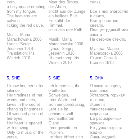
corn,
Meer des Brotes,
телка.
a holy image erupting
der Ähren,
from my tongue.
bricht aus der Zunge
Все в них благостно
The heavens are
ein heiliges Bild.
и свято,
calving,
Es kalbt der
Все тревожное
licking the red calve.
Himmel,
светло.
leckt das rote Kalb.
Плещет рдяный мак
Music: Maria
заката
Marachowska 2006
Musik: Maria
На озерное стекло.
Lyrics: Sergej
Marachowska 2006
Jessenin 1918
Lyrics: Sergej
Музыка: Мария
Translation: Iris
Jessenin 1918
Мараховска 2006
Weirich 2010
Übersetzung: Iris
Стихи: Сергей
Weirich 2010
Есенин 1918
5. SHE
5. SIE
5. ОНА
I know her, her bitter
Ich kenne sie, ihr
Я знаю женщину:
silence,
erbittertes
молчанье
Her tiredness of her
Schweigen,
Усталость горькая
words and cries,
Ihrer Worte und
от слов,
Lives in the secret
Schreie überdrüssig,
Живет в
changing brightness
Lebt sie im
таинственном
Of widened pupils of
geheimnisvoll
мерцаньи
her eyes.
wechselhaften
Ее расширенных
Her heart is opened
Glanz
зрачков.
with craving
Ihrer geweiteten
Ее душа открыта
Only to music of the
Pupillen.
жадно
verse,
Ihr Herz öffnet sich
Лишь медной