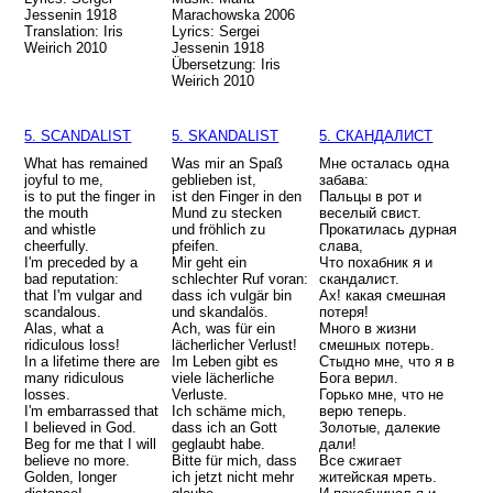
Jessenin 1918
Marachowska 2006
Translation: Iris
Lyrics: Sergei
Weirich 2010
Jessenin 1918
Übersetzung: Iris
Weirich 2010
5. SCANDALIST
5. SKANDALIST
5. СКАНДАЛИСТ
What has remained
Was mir an Spaß
Мне осталась одна
joyful to me,
geblieben ist,
забава:
is to put the finger in
ist den Finger in den
Пальцы в рот и
the mouth
Mund zu stecken
веселый свист.
and whistle
und fröhlich zu
Прокатилась дурная
cheerfully.
pfeifen.
слава,
I'm preceded by a
Mir geht ein
Что похабник я и
bad reputation:
schlechter Ruf voran:
скандалист.
that I'm vulgar and
dass ich vulgär bin
Ах! какая смешная
scandalous.
und skandalös.
потеря!
Alas, what a
Ach, was für ein
Много в жизни
ridiculous loss!
lächerlicher Verlust!
смешных потерь.
In a lifetime there are
Im Leben gibt es
Стыдно мне, что я в
many ridiculous
viele lächerliche
Бога верил.
losses.
Verluste.
Горько мне, что не
I'm embarrassed that
Ich schäme mich,
верю теперь.
I believed in God.
dass ich an Gott
Золотые, далекие
Beg for me that I will
geglaubt habe.
дали!
believe no more.
Bitte für mich, dass
Все сжигает
Golden, longer
ich jetzt nicht mehr
житейская мреть.