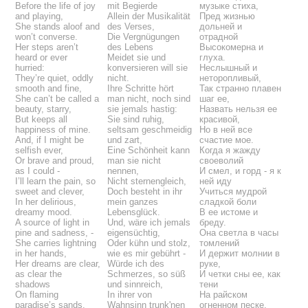
Before the life of joy
mit Begierde
музыке стиха,
and playing,
Allein der Musikalität
Пред жизнью
She stands aloof and
des Verses,
дольней и
won’t converse.
Die Vergnügungen
отрадной
Her steps aren’t
des Lebens
Высокомерна и
heard or ever
Meidet sie und
глуха.
hurried:
konversieren will sie
Неслышный и
They’re quiet, oddly
nicht.
неторопливый,
smooth and fine,
Ihre Schritte hört
Так странно плавен
She can’t be called a
man nicht, noch sind
шаг ее,
beauty, starry,
sie jemals hastig:
Назвать нельзя ее
But keeps all
Sie sind ruhig,
красивой,
happiness of mine.
seltsam geschmeidig
Но в ней все
And, if I might be
und zart,
счастие мое.
selfish ever,
Eine Schönheit kann
Когда я жажду
Or brave and proud,
man sie nicht
своеволий
as I could -
nennen,
И смел, и горд - я к
I’ll learn the pain, so
Nicht sternengleich,
ней иду
sweet and clever,
Doch besteht in ihr
Учиться мудрой
In her delirious,
mein ganzes
сладкой боли
dreamy mood.
Lebensglück.
В ее истоме и
A source of light in
Und, wäre ich jemals
бреду.
pine and sadness, -
eigensüchtig,
Она светла в часы
She carries lightning
Oder kühn und stolz,
томлений
in her hands,
wie es mir gebührt -
И держит молнии в
Her dreams are clear,
Würde ich des
руке,
as clear the
Schmerzes, so süß
И четки сны ее, как
shadows
und sinnreich,
тени
On flaming
In ihrer von
На райском
paradise’s sands.
Wahnsinn trunk'nen
огненном песке.