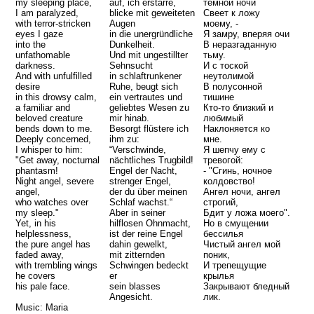
my sleeping place,
auf, ich erstarre,
темной ночи
I am paralyzed,
blicke mit geweiteten
Свеет к ложу
with terror-stricken
Augen
моему, -
eyes I gaze
in die unergründliche
Я замру, вперяя очи
into the
Dunkelheit.
В неразгаданную
unfathomable
Und mit ungestillter
тьму.
darkness.
Sehnsucht
И с тоской
And with unfulfilled
in schlaftrunkener
неутолимой
desire
Ruhe, beugt sich
В полусонной
in this drowsy calm,
ein vertrautes und
тишине
a familiar and
geliebtes Wesen zu
Кто-то близкий и
beloved creature
mir hinab.
любимый
bends down to me.
Besorgt flüstere ich
Наклоняется ко
Deeply concerned,
ihm zu:
мне.
I whisper to him:
“Verschwinde,
Я шепчу ему с
"Get away, nocturnal
nächtliches Trugbild!
тревогой:
phantasm!
Engel der Nacht,
- "Сгинь, ночное
Night angel, severe
strenger Engel,
колдовство!
angel,
der du über meinen
Ангел ночи, ангел
who watches over
Schlaf wachst.“
строгий,
my sleep."
Aber in seiner
Бдит у ложа моего".
Yet, in his
hilflosen Ohnmacht,
Но в смущении
helplessness,
ist der reine Engel
бессилья
the pure angel has
dahin gewelkt,
Чистый ангел мой
faded away,
mit zitternden
поник,
with trembling wings
Schwingen bedeckt
И трепещущие
he covers
er
крылья
his pale face.
sein blasses
Закрывают бледный
Angesicht.
лик.
Music: Maria