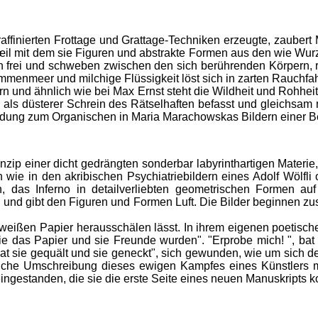
affinierten Frottage und Grattage-Techniken erzeugte, zaubert
œil mit dem sie Figuren und abstrakte Formen aus den wie Wu
en frei und schweben zwischen den sich berührenden Körpern,
ammenmeer und milchige Flüssigkeit löst sich in zarten Rauchfa
ern und ähnlich wie bei Max Ernst steht die Wildheit und Rohhe
r ihn als düsterer Schrein des Rätselhaften befasst und glei
ndung zum Organischen in Maria Marachowskas Bildern einer B
ip einer dicht gedrängten sonderbar labyrinthartigen Materie, 
ch wie in den akribischen Psychiatriebildern eines Adolf Wölf
das Inferno in detailverliebten geometrischen Formen auf
n und gibt den Figuren und Formen Luft. Die Bilder beginnen z
eißen Papier herausschälen lässt. In ihrem eigenen poetischen
, "wie das Papier und sie Freunde wurden". "Erprobe mich! ", ba
hat sie gequält und sie geneckt", sich gewunden, wie um sich 
zärtliche Umschreibung dieses ewigen Kampfes eines Künstlers 
ingestanden, die sie die erste Seite eines neuen Manuskripts k