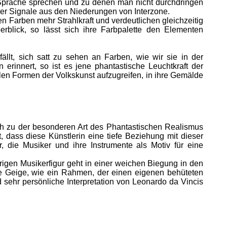
 Sprache sprechen und zu denen man nicht durchdringen
hner Signale aus den Niederungen von Interzone.
n Farben mehr Strahlkraft und verdeutlichen gleichzeitig
rblick, so lässt sich ihre Farbpalette den Elementen
llt, sich satt zu sehen an Farben, wie wir sie in der
erinnert, so ist es jene phantastische Leuchtkraft der
llen Formen der Volkskunst aufzugreifen, in ihre Gemälde
ch zu der besonderen Art des Phantastischen Realismus
t, dass diese Künstlerin eine tiefe Beziehung mit dieser
, die Musiker und ihre Instrumente als Motiv für eine
rigen Musikerfigur geht in einer weichen Biegung in den
e Geige, wie ein Rahmen, der einen eigenen behüteten
sehr persönliche Interpretation von Leonardo da Vincis