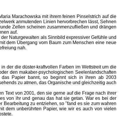
 Maria Marachowska mit ihrem feinen Pinselstrich auf die
rzelwerk anmutenden Linien hervorbrechen lässt, Sehnen
 runde Zellen scheinen zusammenzufließen und drängen
hnen auf.
it der Naturgewalten als Sinnbild expressiver Gefühle und
chsam mit dem Übergang vom Baum zum Menschen eine neue
efreiung nah.
in der die düster-kraftvollen Farben im Wettstreit um die
li oder den makaber-psychologischen Seelenlandschaften
 das Papier bannt, so beginnt sich in ihren ab 2003
usehends zu atmen, das Organische und gleichzeitig auch
 Text von 2001, den sie gerne auf die Frage nach ihrer
t es von ihr und genau das hat sie getan. War es bei der
der Bearbeitung zu entziehen, so "fand es sie zum wahren
mit dem unberührten Papier, wie wir es auch von vielen
ostete.