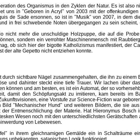
ration des Organismus in den Zyklen der Natur. Es ist also n
et uns in "Geboren in Acryl" von 2003 mit der offenkundigen 
s de Sade ersonnen, so ist in "Musik" von 2007, in dem die
t und in frei schwebende Noten übergegangen zu sein scheint
hio nicht mehr die unschuldige Holzpuppe, die auf die Probe
önnen, sondern ein verrohter Maschinenmensch mit Raubtie
ag, ob sich hier der bigotte Katholizismus manifestiert, der C
t der alte Gepetto nicht entziehen konnte.
t durch sichtbare Nägel zusammengehalten, die ihn zu einem B
e und dahinter steckt eine tiefe Trauer. Wir lachen über da
ren können und am besten, es ist ein Automat, der so vorhersehba
t, damit den Schöpfungsakt zu imitieren, kam bereits im 
 Zukunftsvisionen, eine Vorstufe zur Science-Fiction war geboren
Bild "Mechanischer Hund" und weiteren Bildern, die sie aus dem
t der Entmenschlichung der Materie. Hat Hieronymus Bosch in
tesken Wesen noch mit den unterschiedlichsten Gerätschaften a
chinwerdung von Lebewesen.
fel" in ihrem gleichnamigen Gemälde ein in Schalträume ein
 uns unbekannten, satanischen Logik funktioniert.