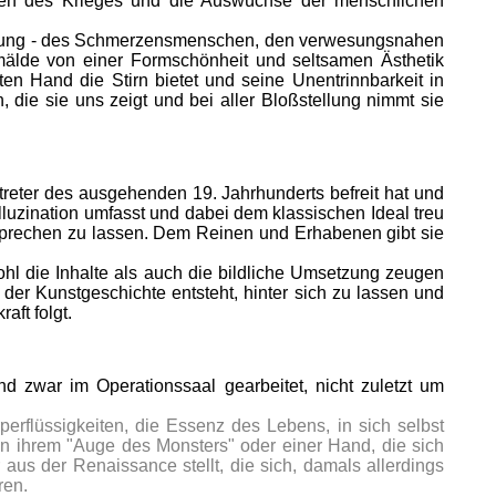
ecken des Krieges und die Auswüchse der menschlichen
werdung - des Schmerzensmenschen, den verwesungsnahen
älde von einer Formschönheit und seltsamen Ästhetik
ten Hand die Stirn bietet und seine Unentrinnbarkeit in
, die sie uns zeigt und bei aller Bloßstellung nimmt sie
rtreter des ausgehenden 19. Jahrhunderts befreit hat und
luzination umfasst und dabei dem klassischen Ideal treu
ch sprechen zu lassen. Dem Reinen und Erhabenen gibt sie
wohl die Inhalte als auch die bildliche Umsetzung zeugen
der Kunstgeschichte entsteht, hinter sich zu lassen und
aft folgt.
 zwar im Operationssaal gearbeitet, nicht zuletzt um
perflüssigkeiten, die Essenz des Lebens, in sich selbst
in ihrem "Auge des Monsters" oder einer Hand, die sich
 aus der Renaissance stellt, die sich, damals allerdings
ren.