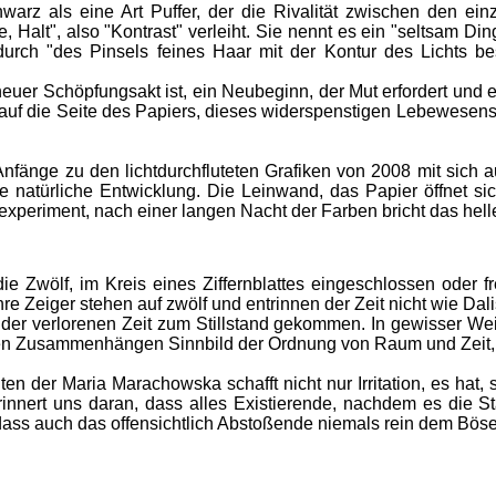
rz als eine Art Puffer, der die Rivalität zwischen den einz
, Halt", also "Kontrast" verleiht. Sie nennt es ein "seltsam D
urch "des Pinsels feines Haar mit der Kontur des Lichts be
ein neuer Schöpfungsakt ist, ein Neubeginn, der Mut erfordert u
ch auf die Seite des Papiers, dieses widerspenstigen Lebewesen
n Anfänge zu den lichtdurchfluteten Grafiken von 2008 mit sic
e natürliche Entwicklung. Die Leinwand, das Papier öffnet sic
periment, nach einer langen Nacht der Farben bricht das helle
ie Zwölf, im Kreis eines Ziffernblattes eingeschlossen oder f
 Zeiger stehen auf zwölf und entrinnen der Zeit nicht wie Dalis U
der verlorenen Zeit zum Stillstand gekommen. In gewisser Weis
sten Zusammenhängen Sinnbild der Ordnung von Raum und Zeit
en der Maria Marachowska schafft nicht nur Irritation, es hat,
nnert uns daran, dass alles Existierende, nachdem es die Sta
ass auch das offensichtlich Abstoßende niemals rein dem Böse