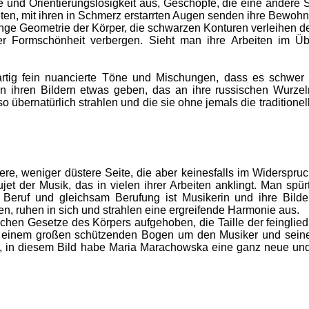
 und Orientierungslosigkeit aus, Geschöpfe, die eine andere
reten, mit ihren in Schmerz erstarrten Augen senden ihre Bewo
renge Geometrie der Körper, die schwarzen Konturen verleihen de
r Formschönheit verbergen. Sieht man ihre Arbeiten im Übe
rtig fein nuancierte Töne und Mischungen, dass es schwer fä
in ihren Bildern etwas geben, das an ihre russischen Wurzeln 
o übernatürlich strahlen und die sie ohne jemals die traditione
re, weniger düstere Seite, die aber keinesfalls im Widerspru
ujet der Musik, das in vielen ihrer Arbeiten anklingt. Man spür
r Beruf und gleichsam Berufung ist Musikerin und ihre Bilder
n, ruhen in sich und strahlen eine ergreifende Harmonie aus.
chen Gesetze des Körpers aufgehoben, die Taille der feinglied
in einem großen schützenden Bogen um den Musiker und sein
, in diesem Bild habe Maria Marachowska eine ganz neue und 