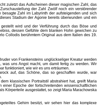
icht zuletzt das Aufscheinen dieser magischen Zahl, das
Zurschaustellung der Zahl Zwölf noch ein verstörender
 besagte Zahl im Labyrinth der aufsteigenden und sich
, dieses Stadium der Agonie bereits überwunden und ein
 gestellt wird und der Verführung durch das Böse und
rgebiss, dessen Gefühle dem blanken Hohn gewichen zu
arlo Collodis berühmtem Original aus dem Italien des 19.
ruder von Frankensteins unglückseliger Kreatur werden
s, was uns Angst macht, um damit fertig zu werden. Wir
r funktioniert, wie wir es uns erträumen.
Barock auf, das Schöne, das so geschaffen wurde, war
.
 klassischen Portraitstil abstrahiert hat, greift Maria
 einer Epoche der fortschreitenden wissenschaftlichen
ls Körperteile ausgestattet, so zeigt Maria Marachowska
geteiltes Gehirn besitzt, wir sehen hier das komplexe