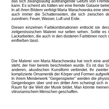
das sich zwangsläufig aufdrängende Gefühl von Fremde
kann. Es scheint als hätten wir eine fremde Galaxie bet
In all ihren Bildern verfolgt Maria Marachowska eine st
auch immer die Schattenseiten, die sich zwischen de
zuordnen: Feuer, Wasser, Luft und Erde.
Diesen einzelnen Farbkombinationen entlockt sie dera
zeitgenössischen Malerei nur selten sehen. Sollte es 
Lackarbeiten, die auch in den düsteren Farbtönen noch s
einfließen lässt.
Die Malerei von Maria Marachowska hat noch eine ande
steht, der hier bereits beschrieben wurde. Es ist das S
anderen, akustischen Kunstform verbindet. Ihr zweite
komplizierte Ornamentik der Körper und Formen aufgreife
In ihrem Meisterwerk "Geigenspieler" werden die physis
Geigenbogen über und ein dritter Arm schwingt sich 
Raum für die Welt der Musik bildet. Man könnte meinen
vitruvianischem Menschen geschaffen.