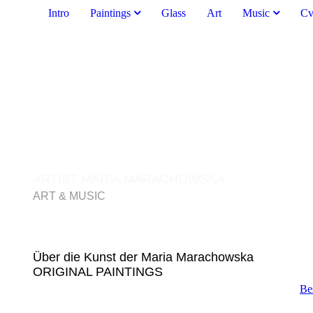
Intro
Paintings
Glass
Art
Music
C
ARTIST MARIA MARACHOWSKA
ART & MUSIC
Der Schlaf der Vernunft gebiert Mons
Über die Kunst der Maria Marachowska
ORIGINAL PAINTINGS
Be