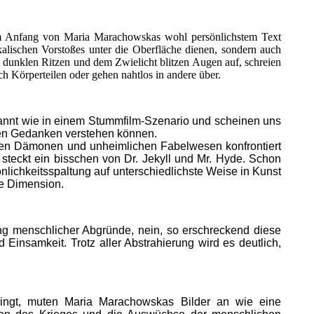
m Anfang von Maria Marachowskas wohl persönlichstem Text
ikalischen Vorstoßes unter die Oberfläche dienen, sondern auch
dunklen Ritzen und dem Zwielicht blitzen Augen auf, schreien
 Körperteilen oder gehen nahtlos in andere über.
annt wie in einem Stummfilm-Szenario und scheinen uns
enen Gedanken verstehen können.
akten Dämonen und unheimlichen Fabelwesen konfrontiert
teckt ein bisschen von Dr. Jekyll und Mr. Hyde. Schon
lichkeitsspaltung auf unterschiedlichste Weise in Kunst
ue Dimension.
ung menschlicher Abgründe, nein, so erschreckend diese
Einsamkeit. Trotz aller Abstrahierung wird es deutlich,
bringt, muten Maria Marachowskas Bilder an wie eine