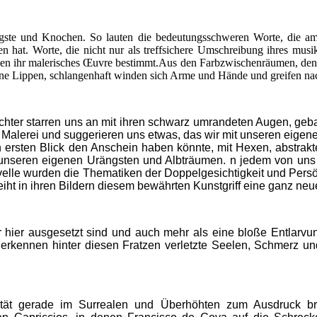
gste und Knochen. So lauten die bedeutungsschweren Worte, die a
en hat. Worte, die nicht nur als treffsichere Umschreibung ihres mus
nen ihr malerisches Œuvre bestimmt.
Aus den Farbzwischenräumen, den 
e Lippen, schlangenhaft winden sich Arme und Hände und greifen nach
hter starren uns an mit ihren schwarz umrandeten Augen, geb
r Malerei und suggerieren uns etwas, das wir mit unseren eig
en ersten Blick den Anschein haben könnte, mit Hexen, abstr
unseren eigenen Urängsten und Albträumen. n jedem von uns s
elle wurden die Thematiken der Doppelgesichtigkeit und Persön
iht in ihren Bildern diesem bewährten Kunstgriff eine ganz ne
ir hier ausgesetzt sind und auch mehr als eine bloße Entlarv
rkennen hinter diesen Fratzen verletzte Seelen, Schmerz und 
alität gerade im Surrealen und Überhöhten zum Ausdruck 