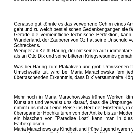
Genauso gut könnte es das verworrene Gehirn eines Amokl
geht und zu welch bestialischen Gedankengängen sie fä
Gerade die vermeintliche technische Perfektion, kan
Wunderland, der Zauberer von Oz hat seine Unschuld ver
Schreckens.
Weniger an Keith Haring, der mit seinen auf rudimentär
als an Otto Dix und seine bitteren Kriegsresumés gemah
Was bei Haring zum Plakativen und grob Umrissenen te
Umschweife tut, wird bei Maria Marachowska fern jede
überraschenden Erkenntnis, dass Dix' verstümmelte Kö
Mehr noch in Maria Marachowskas frühen Werken klin
Kunst an und verweist uns darauf, dass die Ursprünge 
nimmt uns mit auf eine Reise ins Herz der Finsternis, i
überspannter Hochkulturen von der Antike bis zur Modern
ein bisschen von "Paradise Lost" kann man in diesen
Farbexplosion.
Maria Marachowskas Kindheit und frühe Jugend waren vo