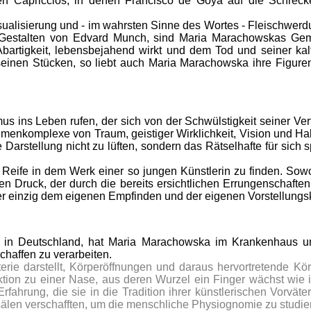
alen Capriccios, in denen Francisco de Goya auf die Schr
Visualisierung und - im wahrsten Sinne des Wortes - Fleisch
Gestalten von Edvard Munch, sind Maria Marachowskas Gem
Abartigkeit, lebensbejahend wirkt und dem Tod und seiner kal
n seinen Stücken, so liebt auch Maria Marachowska ihre Figuren
us ins Leben rufen, der sich von der Schwülstigkeit seiner Ve
emenkomplexe von Traum, geistiger Wirklichkeit, Vision und Hal
e Darstellung nicht zu lüften, sondern das Rätselhafte für si
he Reife in dem Werk einer so jungen Künstlerin zu finden. So
n Druck, der durch die bereits ersichtlichen Errungenschaften 
r einzig dem eigenen Empfinden und der eigenen Vorstellungskr
 in Deutschland, hat Maria Marachowska im Krankenhaus und
chaffen zu verarbeiten.
terie darstellt, Körperöffnungen und daraus hervortretende Kör
ktion zu einer Nase, aus deren Wurzel ein Finger wächst wie 
ahrung, die sie in die Tradition ihrer künstlerischen Vorväter
sälen verschafften, um die menschliche Physiognomie zu studie