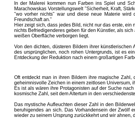
In der Malerei kommen nun Farben ins Spiel und Schwa
Marachowskas Vorstellungswelt "Sicherheit, Kraft, Stärke
"wo vorher nichts" war und diese neue Materie wird d
Freundschaft an."
Hier zeigt sich, dass jedes Bild, nicht nur das erste, 
nichts Befriedigenderes geben für den Künstler, als si
weißen Oberfläche verborgen liegt.
Von den dichten, düsteren Bildern ihrer künstlerische
des ursprünglichen, noch rohen Untergrunds, ist es ein
Entdeckung der Reduktion nach einem großartigen Farbex
Oft entdeckt man in ihren Bildern ihre magische Zahl, d
geheimnisvolle Zeichen in einem zeitlosen Universum, ihre
Es ist als wären ihre Protagonisten auf der Suche nach 
kosmische Zahl, seit dem Altertum in den verschieden
Das mystische Aufleuchten dieser Zahl in den Bilderwelt
beruhigendes an sich. Das Vorhandensein der Zwölf eri
wieder zu seinem Ursprung zurückkehrt und wir ahnen, d