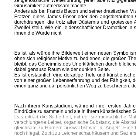
zeitgenössische Weiterführung jener aberwitzig-geni
Grausamkeit aufmerksam machte.
Anders als bei Francis Bacon und seiner drastischen 
Fratzen eines James Ensor oder den angstbetäubten 
durchdrungen, die trotz aller Düsternis und grotesken 
Zweifel stellt. Wie ein leidenschaftlicher Dramatiker i
ihnen die Würde nicht.
Es ist, als würde ihre Bilderwelt einen neuen Symbolism
ohne sich religiöser Motive zu bedienen, die großen Th
bleibt, das Geheimnis des Unerklärlichen durch bildlich
dabei genauso Raum wie der dunklen Seite.
Es ist erstaunlich eine derartige Tiefe und künstlerisc
von einer großen Lebenserfahrung und der Fähigkeit, de
einen ganz und gar persönlichen Weg zu beschreiten, de
Nach ihrem Kunststudium, während ihrer ersten Jahre
Eindrücke zu sammeln und sie in ihrem künstlerischen S
Das erklärt die Sicherheit, mit der sie menschliche Ma
verschlungene Leiber, organische Substanz, die Abstra
gleichsam zu Hörnern auswächst wie in "Angel". Eine Erf
noch illegal, Zutritt zu Leichenschauhäusern und Sezier