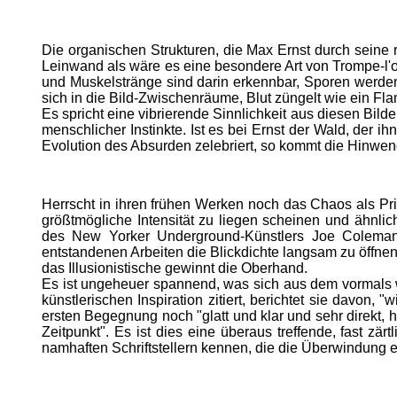
Die organischen Strukturen, die Max Ernst durch seine r
Leinwand als wäre es eine besondere Art von Trompe-l'
und Muskelstränge sind darin erkennbar, Sporen werd
sich in die Bild-Zwischenräume, Blut züngelt wie ein Fl
Es spricht eine vibrierende Sinnlichkeit aus diesen Bild
menschlicher Instinkte. Ist es bei Ernst der Wald, de
Evolution des Absurden zelebriert, so kommt die Hinwe
Herrscht in ihren frühen Werken noch das Chaos als Prinz
größtmögliche Intensität zu liegen scheinen und ähnli
des New Yorker Underground-Künstlers Joe Coleman, 
entstandenen Arbeiten die Blickdichte langsam zu öffne
das Illusionistische gewinnt die Oberhand.
Es ist ungeheuer spannend, was sich aus dem vormals w
künstlerischen Inspiration zitiert, berichtet sie davon
ersten Begegnung noch "glatt und klar und sehr direkt, 
Zeitpunkt". Es ist dies eine überaus treffende, fast 
namhaften Schriftstellern kennen, die die Überwindung e