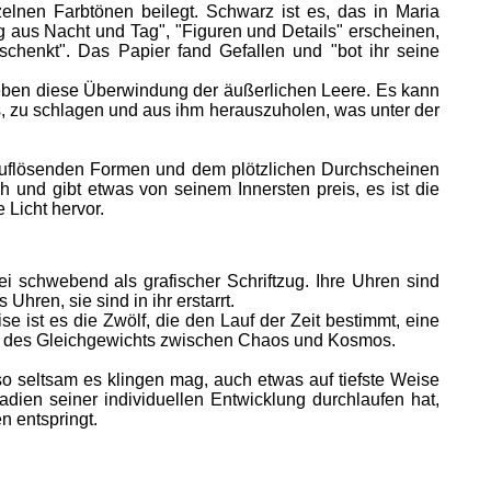
elnen Farbtönen beilegt. Schwarz ist es, das in Maria
ing aus Nacht und Tag", "Figuren und Details" erscheinen,
schenkt". Das Papier fand Gefallen und "bot ihr seine
nd eben diese Überwindung der äußerlichen Leere. Es kann
s, zu schlagen und aus ihm herauszuholen, was unter der
h auflösenden Formen und dem plötzlichen Durchscheinen
h und gibt etwas von seinem Innersten preis, es ist die
 Licht hervor.
rei schwebend als grafischer Schriftzug. Ihre Uhren sind
hren, sie sind in ihr erstarrt.
e ist es die Zwölf, die den Lauf der Zeit bestimmt, eine
, des Gleichgewichts zwischen Chaos und Kosmos.
 so seltsam es klingen mag, auch etwas auf tiefste Weise
dien seiner individuellen Entwicklung durchlaufen hat,
n entspringt.