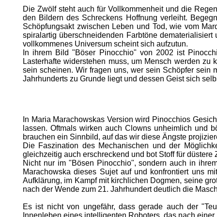
Die Zwölf steht auch für Vollkommenheit und die Regene
den Bildern des Schreckens Hoffnung verleiht. Begegn
Schöpfungsakt zwischen Leben und Tod, wie vom Marqui
spiralartig überschneidenden Farbtöne dematerialisier
vollkommenes Universum scheint sich aufzutun.
In ihrem Bild "Böser Pinocchio" von 2002 ist Pinocc
Lasterhafte widerstehen muss, um Mensch werden zu k
sein scheinen. Wir fragen uns, wer sein Schöpfer sein m
Jahrhunderts zu Grunde liegt und dessen Geist sich selbs
In Maria Marachowskas Version wird Pinocchios Gesich
lassen. Oftmals wirken auch Clowns unheimlich und bös
brauchen ein Sinnbild, auf das wir diese Ängste projizie
Die Faszination des Mechanischen und der Möglichkei
gleichzeitig auch erschreckend und bot Stoff für düstere
Nicht nur im "Bösen Pinocchio", sondern auch in ihrem 
Marachowska dieses Sujet auf und konfrontiert uns mi
Aufklärung, im Kampf mit kirchlichen Dogmen, seine gro
nach der Wende zum 21. Jahrhundert deutlich die Mas
Es ist nicht von ungefähr, dass gerade auch der "Teu
Innenleben eines intelligenten Roboters, das nach einer