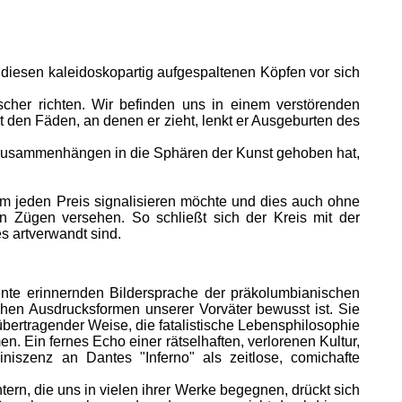
n diesen kaleidoskopartig aufgespaltenen Köpfen vor sich
cher richten. Wir befinden uns in einem verstörenden
 den Fäden, an denen er zieht, lenkt er Ausgeburten des
en Zusammenhängen in die Sphären der Kunst gehoben hat,
m jeden Preis signalisieren möchte und dies auch ohne
en Zügen versehen. So schließt sich der Kreis mit der
s artverwandt sind.
te erinnernden Bildersprache der präkolumbianischen
chen Ausdrucksformen unserer Vorväter bewusst ist. Sie
übertragender Weise, die fatalistische Lebensphilosophie
. Ein fernes Echo einer rätselhaften, verlorenen Kultur,
niszenz an Dantes "Inferno" als zeitlose, comichafte
n, die uns in vielen ihrer Werke begegnen, drückt sich