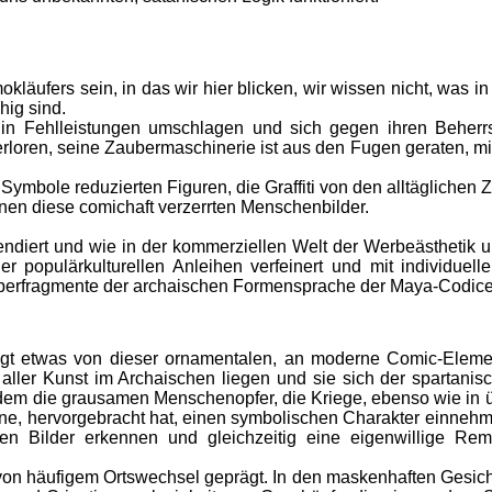
äufers sein, in das wir hier blicken, wir wissen nicht, was i
hig sind.
n in Fehlleistungen umschlagen und sich gegen ihren Beherrs
loren, seine Zaubermaschinerie ist aus den Fugen geraten, mit
e Symbole reduzierten Figuren, die Graffiti von den alltäglich
nen diese comichaft verzerrten Menschenbilder.
ndiert und wie in der kommerziellen Welt der Werbeästhetik u
r populärkulturellen Anleihen verfeinert und mit individuell
rperfragmente der archaischen Formensprache der Maya-Codice
gt etwas von dieser ornamentalen, an moderne Comic-Elemen
aller Kunst im Archaischen liegen und sie sich der spartanis
n dem die grausamen Menschenopfer, die Kriege, ebenso wie in 
e, hervorgebracht hat, einen symbolischen Charakter einnehmen
 Bilder erkennen und gleichzeitig eine eigenwillige Remi
n häufigem Ortswechsel geprägt. In den maskenhaften Gesichter