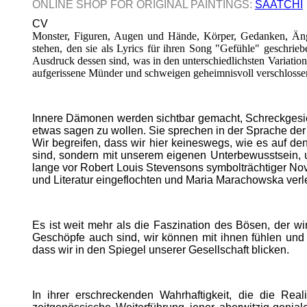
ONLINE SHOP FOR ORIGINAL PAINTINGS:
SAATCHI
CV
Monster, Figuren, Augen und Hände, Körper, Gedanken, Än
stehen, den sie als Lyrics für ihren Song "Gefühle" geschrieb
Ausdruck dessen sind, was in den unterschiedlichsten Variatio
aufgerissene Münder und schweigen geheimnisvoll verschlossen
Innere Dämonen werden sichtbar gemacht, Schreckgesic
etwas sagen zu wollen. Sie sprechen in der Sprache de
Wir begreifen, dass wir hier keineswegs, wie es auf d
sind, sondern mit unserem eigenen Unterbewusstsein, 
lange vor Robert Louis Stevensons symbolträchtiger Nov
und Literatur eingeflochten und Maria Marachowska verle
Es ist weit mehr als die Faszination des Bösen, der w
Geschöpfe auch sind, wir können mit ihnen fühlen und e
dass wir in den Spiegel unserer Gesellschaft blicken.
In ihrer erschreckenden Wahrhaftigkeit, die die Re